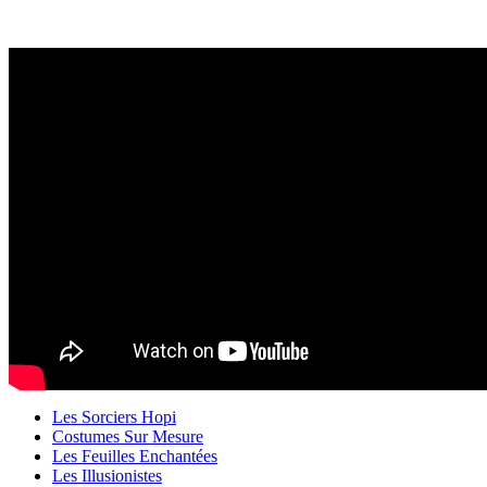
Les Sorciers Hopi
Costumes Sur Mesure
Les Feuilles Enchantées
Les Illusionistes