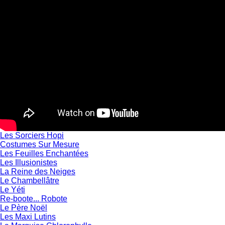
Les Sorciers Hopi
Costumes Sur Mesure
Les Feuilles Enchantées
Les Illusionistes
La Reine des Neiges
Le Chambellâtre
Le Yéti
Re-boote... Robote
Le Père Noël
Les Maxi Lutins