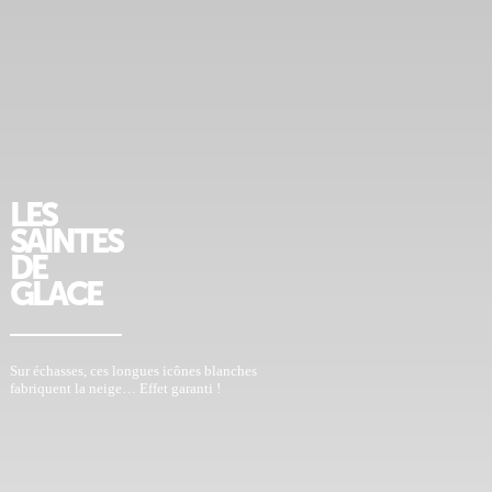
LES
SAINTES
DE
GLACE
Sur échasses, ces longues icônes blanches
fabriquent la neige… Effet garanti !