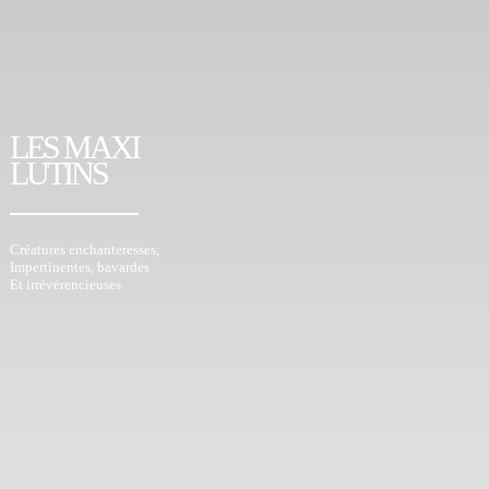
LES MAXI
LUTINS
Créatures enchanteresses,
Impertinentes, bavardes
Et irrévérencieuses