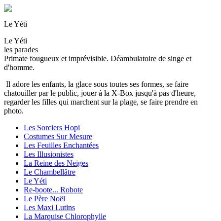
Le Yéti
Le Yéti
les parades
Primate fougueux et imprévisible. Déambulatoire de singe et
d'homme.
Il adore les enfants, la glace sous toutes ses formes, se faire
chatouiller par le public, jouer à la X-Box jusqu'à pas d'heure,
regarder les filles qui marchent sur la plage, se faire prendre en
photo.
Les Sorciers Hopi
Costumes Sur Mesure
Les Feuilles Enchantées
Les Illusionistes
La Reine des Neiges
Le Chambellâtre
Le Yéti
Re-boote... Robote
Le Père Noël
Les Maxi Lutins
La Marquise Chlorophylle