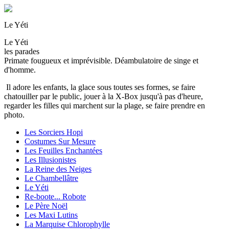
Le Yéti
Le Yéti
les parades
Primate fougueux et imprévisible. Déambulatoire de singe et
d'homme.
Il adore les enfants, la glace sous toutes ses formes, se faire
chatouiller par le public, jouer à la X-Box jusqu'à pas d'heure,
regarder les filles qui marchent sur la plage, se faire prendre en
photo.
Les Sorciers Hopi
Costumes Sur Mesure
Les Feuilles Enchantées
Les Illusionistes
La Reine des Neiges
Le Chambellâtre
Le Yéti
Re-boote... Robote
Le Père Noël
Les Maxi Lutins
La Marquise Chlorophylle