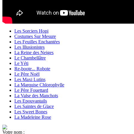
Les Sorciers Hopi
Costumes Sur Mesure
Les Feuilles Enchantées
Les Illusionistes
La Reine des Neiges
Le Chambellâtre
Le Yéti
Re-boote... Robote
Le Père Noël
Les Maxi Lutins
La Marquise Chlorophylle
Le Père Fouettard
La Valse des Manchots
Les Epouvantails
Les Saintes de Glace
Les Sweet Bones
La Madeleine Rose
Votre nom :