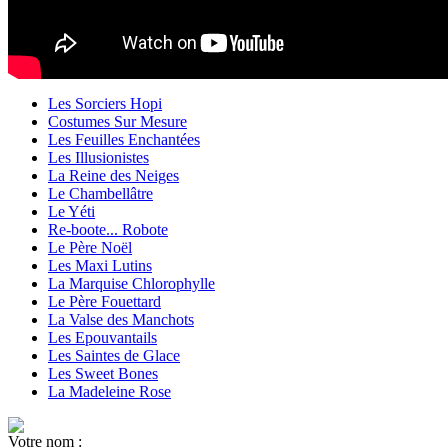
Les Sorciers Hopi
Costumes Sur Mesure
Les Feuilles Enchantées
Les Illusionistes
La Reine des Neiges
Le Chambellâtre
Le Yéti
Re-boote... Robote
Le Père Noël
Les Maxi Lutins
La Marquise Chlorophylle
Le Père Fouettard
La Valse des Manchots
Les Epouvantails
Les Saintes de Glace
Les Sweet Bones
La Madeleine Rose
Votre nom :