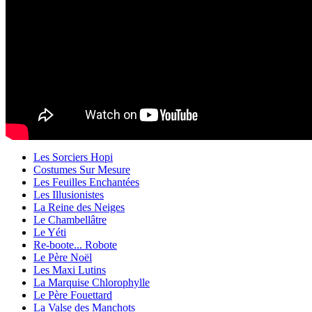
Les Sorciers Hopi
Costumes Sur Mesure
Les Feuilles Enchantées
Les Illusionistes
La Reine des Neiges
Le Chambellâtre
Le Yéti
Re-boote... Robote
Le Père Noël
Les Maxi Lutins
La Marquise Chlorophylle
Le Père Fouettard
La Valse des Manchots